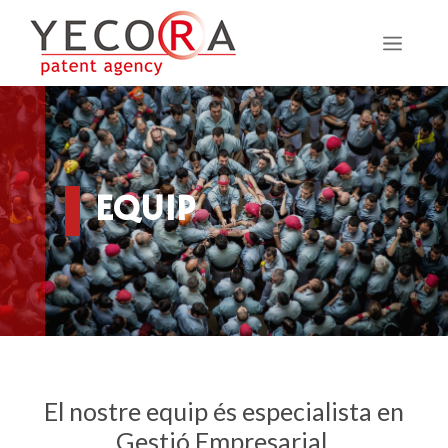
Vés
al
MEN
contingut
EQUIP
El nostre equip és especialista en
Gestió Empresarial,