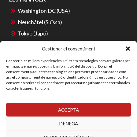
Washington DC (USA)
Neuchâtel (Suïssa)
Tokyo (Japó)
Mexico City (Mèxic)
Gestionar el consentiment
São Paulo (Brasil)
Per oferir les millors experiències, utilitzem tecnologies com ara galetes per
emmagatzemar i/o accedir a la informació del dispositiu. Donar el
Beijing (Xina)
consentiment a aquestes tecnologies ens permetrà processar dades com
ara el comportament de navegació o identificadors únics en aquest lloc. No
consentir o retirar el consentiment, pot afectar negativament determinades
característiques i funcions.
ACCEPTA
© 2026 SYS-SERVEIS EN PROPIETAT INDUSTRIAL, S.L.
YECORA ® és una marca registrada de SYS-SERVEIS EN
DENEGA
PROPIETAT INDUSTRIAL, S.L.
Privacy Policy
Accessibility